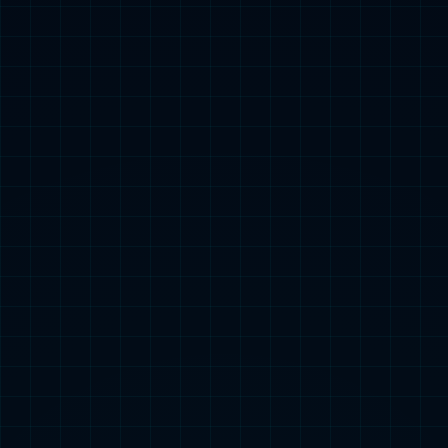
己就知道该往哪里使劲，该怎么使劲。”
2025-12-09
3377体育全网一位基地分公司党委书记
这样说道。
王宏向为3377体育全网党员干部
讲授深入贯彻中央八项规定精神
学习教育专题党课
7月8日，3377体育全网党委书记、董事
长王宏向以《深入贯彻中央八项规定精
神 以优良作风推进企业高质量发展》为
2025-07-23
题，为3377体育全网党员干部讲授了一
堂生动的专题党课。
梁翠到3377体育全网讲授专题党
课
根据省委深入贯彻中央八项规定精神学
习教育的工作部署，7月5日，3377体育
全网集团党委委员、总会计师梁翠到
2025-07-23
3377体育全网，为总部中层副职及以上
党员干部讲授专题党课。
王宏向深入爱德福生产车间讲党
课
6月20日，3377体育全网党委书记、董