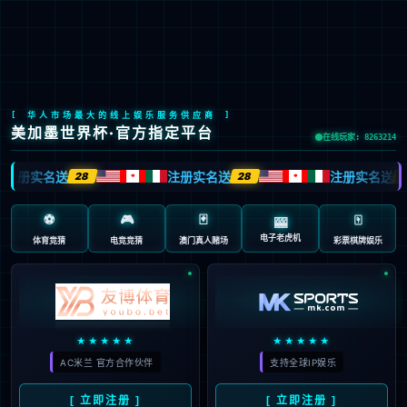
党建工作
Party
集团新闻
党建工作
员工风采
行业信息
首页
Home
>
党建工作
Party
News
Party
EmployeeShowcase
Study
3377体育全网召开2025年度二级
党组织书记抓基层党建述职评议
考核会议
4月13日，3377体育全网在海口召开
2025年度二级党组织书记抓基层党建述
职评议考核会议。3377体育全网长征分
2026-04-16
公司、红光分公司等10家二级党组织书
记现场述职，3377体育全网党委书记、
董事长王宏向参加会议并逐一点评。
3377体育全网540余名党组织书记
齐聚澄迈集中“充电”
3月30日，3377体育全网2026年党组织
书记岗位能力提升培训班在澄迈开班，