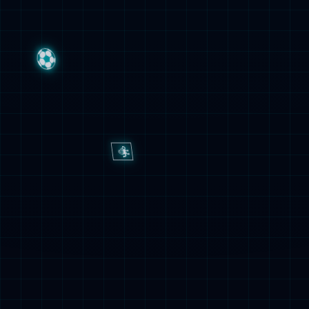
“风”而动筑防线 逆风而行显担当 台风汹
汹来袭，党旗高高飘扬。面对超强台风
2024-09-14
“摩羯”，保国分公司保国片区23队党支
部广大党员干部闻令而动，充分发挥党
支部战斗堡垒作用和党员先锋模范作
用，闻“风”而动，逆风而行，打好主动
仗，全力以赴保障职工群众生命财产安
全，让党旗在抗击台风一线高高飘扬。
第1页
下一页
尾页
共65条/4页
First
Previous
Page1
Next
Last
65 items in total/4page
No data available at the moment