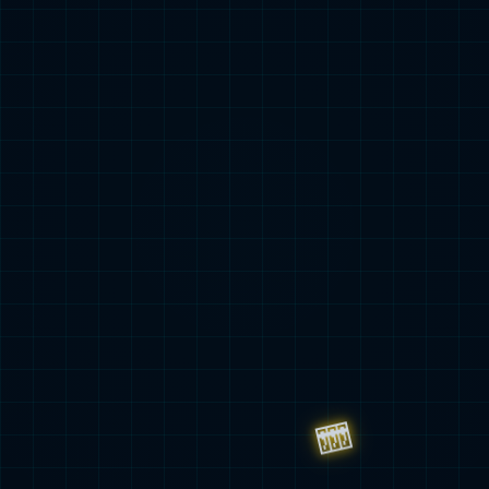
事长王宏向为安徽秦栏镇爱德福公司乳
胶发泡加工厂生产车间的70余名干部员
2025-07-23
工讲授“读百年大党历史，树改革发展信
心” 专题党课。
3377体育全网召开2025年党风廉
政建设和反腐败工作会议
2月25日，3377体育全网以“现场+视频”
的形式召开2025年党风廉政建设和反腐
败工作会议。
2025-03-15
3377体育全网：党建领航，奏响
发展“三部曲”
这些年，3377体育全网的变化有目共睹
2025-03-14
3377体育全网基层党组织和党员
荣获海南省国资委抗击超强台风
“摩羯”中表现突出的先进基层党
近日，中共海南省国有资产监督管理委