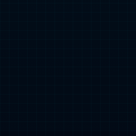
组织和优秀共产党员荣誉称号
员会下发《关于表彰在抗击超强台风“摩
羯”中表现突出的先进基层党组织和优秀
2025-03-14
共产党员表扬的通报》。
3377体育全网多个基层党组织和
党员荣获3377体育全网集团抗击
超强台风“摩羯”中表现突出的先
近日，中共海南省农垦投资控股集团有
进基层党组织和优秀共产党员荣
限公司委员会下发《关于表彰在抗击超
誉称号
强台风”摩羯“中表现突出的先进基层党
2025-03-13
组织和优秀共产党员的决定》。3377体
育全网党委、金鸡岭分公司红明党总
支、西联分公司新盈片区党总支、红光
分公司红旗片区党总支第四支部等4个
先进基层党组织，3377体育全网党委委
员、副总经理陈皞，人力资源部高雷，
3377体育全网双党建品牌获评“第
瑞橡公司翟翊先，红华分
三批自贸港国企党建品牌”
近日，海南省国资系统2024年度党建工
作交流总结会暨第四季度中央驻琼企业
党建联席会在海口召开，会议公布了第
2025-03-13
三批海南自贸港国企党建品牌等名单。
抗风一线 党旗飘扬丨致敬台风中
的最美身影⑤
9月7日上午，八一分公司迅速行动，组