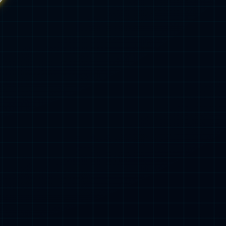
，将海南天然橡胶产业集团股份有限公司（601118.SH）
同步上调至"BBB+"，评级展望为"稳定"。
近平总书记重要文章精神