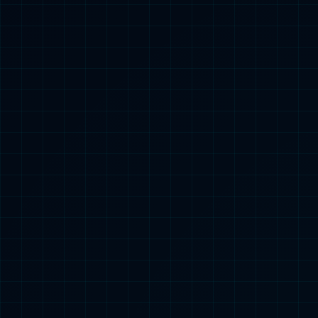
6月29日
共产党员“
层党组织”
2026-07-04
一家橡胶加
臭气浓度由原
2026-07-03