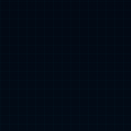
育全网组织开展FSC森林认证暨公益林管护业务培训班
日，3377体育全网组织开展FSC森林认证暨公益林管护业务培训
77体育全网一人荣获“海南省优秀共产党员”称号