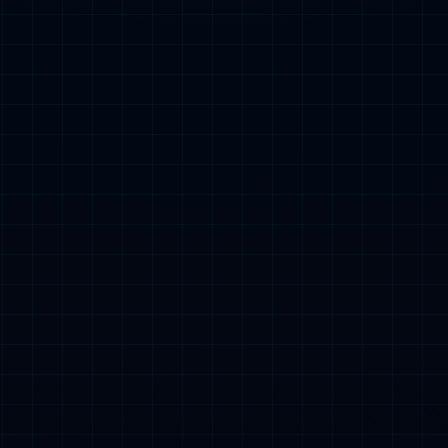
，3377体育全网召开党委理论学习中心组（扩大）会议。3377体
3377体育全网工会开展“海纳英才 胶聚工匠”关爱新入职胶工专项
“我为群众办实事”走深走实，切实增强新入职胶工的归属感与幸福感
爱新入职胶工专项行动。