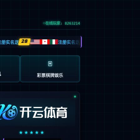
CN
EN
资源
公示公告
视频专区
建言献策
R
notice
video
suggest
行业信息
tudy