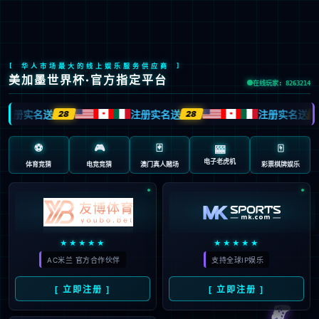
招聘公告
jobBoard
招聘公告
加入我们
首页
Home
>
招聘公告
jobBoard
jobBoard
Join Us
海南天然橡胶产业集团股份有限公司海外管理岗位招聘公告
一、公司简介海南天然橡胶产业集团股份有限公司（以下简称“公司”或
“3377体育全网”）成立于2005年3月31日，承接了海南农垦的天然橡胶资
产，注册资本人民币42.79亿元。公司2011年1月7日在上海证券交易所挂牌
2023-03-05
上市（股票...
2023-03-05
海南天然橡胶产业集团股份有限公司部分中层副职及以下岗位
招聘公告
一、公司简介海南天然橡胶产业集团股份有限公司（简称3377体育全网）
是由海南农垦控股，隶属于海南省国资委的国有企业。3377体育全网作为