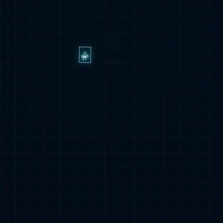
分公司主要领导的积极性，建立能上能下的用人机制和收入分配与业绩挂
2018-03-20
钩的激励机制，进...
2018-03-20
海南天然橡胶产业集团股份有限公司公开选拔分公司总经理的
公告
海南天然橡胶产业集团股份有限公司公开选拔分公司总经理的公告为深化
干部人事制度改革，拓宽选人用人渠道，深入贯彻海南天然橡胶产业集团
股份有限公司（以下简称：3377体育全网集团）“内稳外拓、精农强工、
2018-03-20
科技支撑、金融保...
2018-03-20
海南天然橡胶产业集团股份有限公司2017年校园招聘简章
一、招聘岗位（一）集团管理培训生1、岗位要求：（1）2017届全日制硕
士研究生，会计、财务管理、企业管理、人力资源管理、高分子、技术经
济及管理、管理科学与工程、计算机等相关专业。（2）CET-6,425分及以
2017-04-05
上，英语...
2017-04-05
海南天然橡胶产业集团股份有限公司纪检监察人员招聘要求
一、案件审理岗岗位职责：1.审理调查处理违纪违规案件，审核办理上级
纪检监察机构、司法机构移送的案件。2.监督检查党组织、党员、干部处