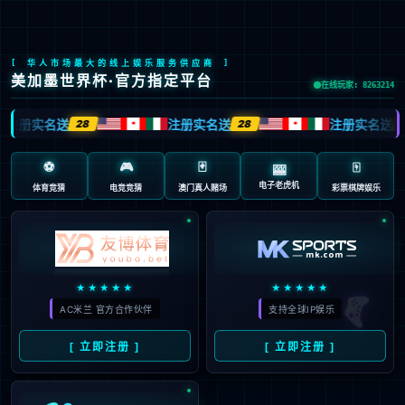
集团新闻
News
集团新闻
党建工作
员工风采
行业信息
首页
Home
>
集团新闻
News
News
Party
EmployeeShowcase
Study
祝贺！3377体育全网一人荣获“海南省优秀
共产党员”称号
时间：2026-07-04
来源：
海南天然橡胶产业集团股份有限公司
6月29日，海南省优秀共产党员、优秀党务工作者和先
进基层党组织表彰大会在海口召开。会议宣读省委表彰决