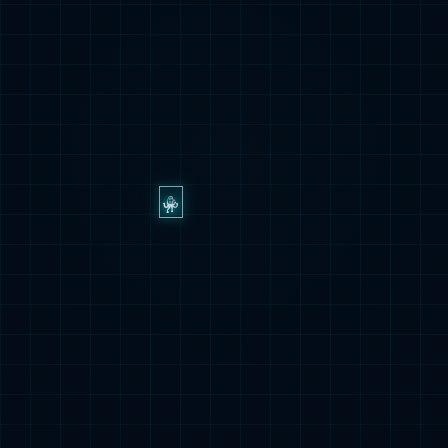
供稿：3377体育全网党群工作部
Date：2026-07-04
Source：
海南天然橡胶产业集团股份有限公司