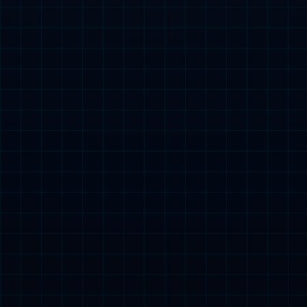
Date：2026-06-04
Source：
海南天然橡胶产业集团股份有限公司
上一篇：
云南3377体育全网2026年橡胶产品运输招标 中标候选人
公示
下一篇：
海南天然橡胶产业集团股份有限公司森林监测报告摘要
海南天然橡胶产业集团股份有限公司
地址：海南省海口市滨海大道103号财富广场
电话：0898-31669368