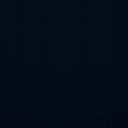
附件1：云南3377体育全网2026年橡胶产品运输招标方案
（用印版）.pdf