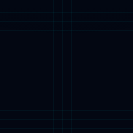
传真：0898-68923986
邮箱：info@0a3z.com
关注我们
3377体育全网控股集团企业网站集群
3377体育全网企业网站集群
Copyright © 海南天然橡胶产业集团股份有限公司 版权所有.
琼ICP备11002727号-3
技术支持：
Copyright © CHINA HAINAN RUBBER INDUSTRY GROUP CO.,LTD.