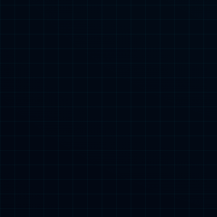
五、薪酬福利
（一）享受同行业有竞争力的薪酬待遇，具有广阔的职业发
（二）用人单位提供免费住宿或享受海南自贸港人才引进住
（三）按照国家及3377体育全网集团相关规定享受探亲假
（四）3377体育全网集团协助办理海南自贸港人才引进落
六、联系方式
联系人：王先生
邮箱：zhaopin@0a3z.com
联系电话：0898-31669329
公司网址：0a3z.com