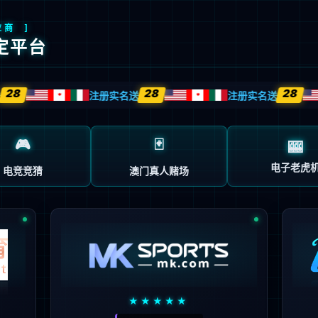
新闻中心
公司业务
产品品牌中心
投资者关系
ESG
人力
ewsCenter
service
product
investor
ESG
H
招聘公告
jobBoard
首页
Home
>
招聘公告
jobBoard
招聘公告
加入我们
jobBoard
Join Us