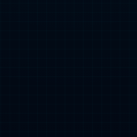
展平台。
房补贴政策。
、年休假等各类假期。
户。